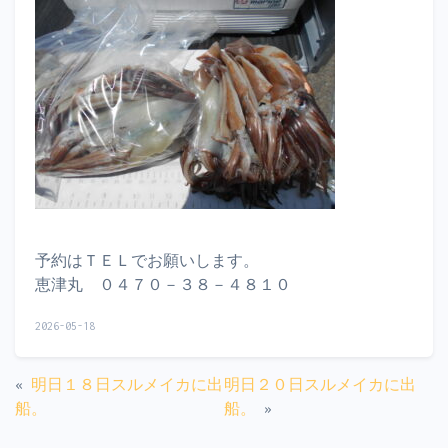
予約はＴＥＬでお願いします。
恵津丸 ０４７０－３８－４８１０
2026-05-18
«
明日１８日スルメイカに出
明日２０日スルメイカに出
船。
船。
»