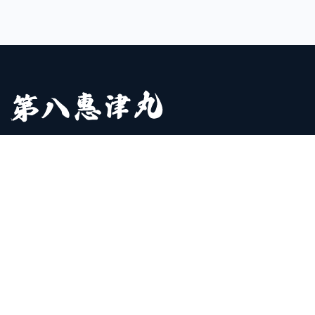
千葉県最南端の釣り船
第八恵津丸
ご連絡はこちら
第八恵津丸
釣りの情報
恵津丸について
四季の釣りもの